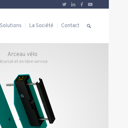
Solutions
La Société
Contact
Arceau vélo
écurisé et en libre service
mez votre portail avec votre