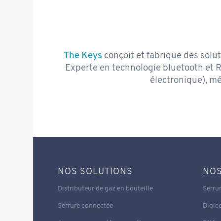
The Keys
conçoit et fabrique des solut
Experte en technologie bluetooth et 
électronique), mé
NOS SOLUTIONS
NOS
Distributeur de gaz en bouteille
Serru
Serrure connectée
Digic