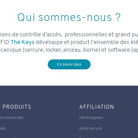
Qui sommes-nous ?
ions de contrôle d’accès, professionnelles et grand pu
RFID
The Keys
développe et produit l’ensemble des él
canique (serrure, locker, arceau, borne) et software (a
En savoir plus
 PRODUITS
AFFILIATION
ré connectée
Développeur
ode
Beta serrure