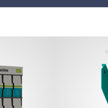
S
Ouvrez, fer
outeille