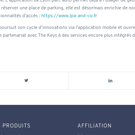
e. L’application de Lyon parc auto permet déjà à l’usager de géo
 réserver une place de parking, elle est désormais enrichie de no
ionnalités d’accès :
https://www.lpa-and-co.fr
oursuit son cycle d’innovations via l’application mobile et ouvre 
e partenariat avec The Keys à des services encore plus intégrés 
 PRODUITS
AFFILIATION