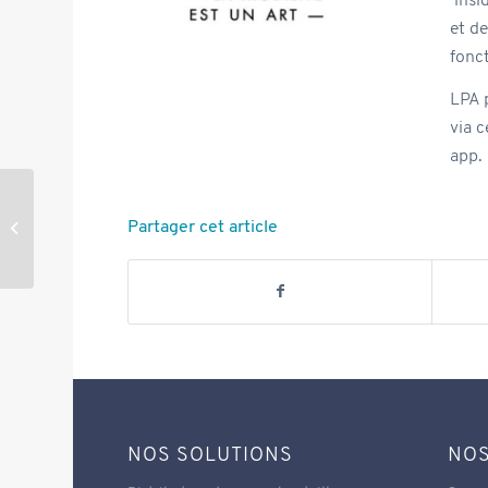
insid
et de
fonct
LPA p
via c
app.
Partager cet article
Inauguration
NOS SOLUTIONS
NOS