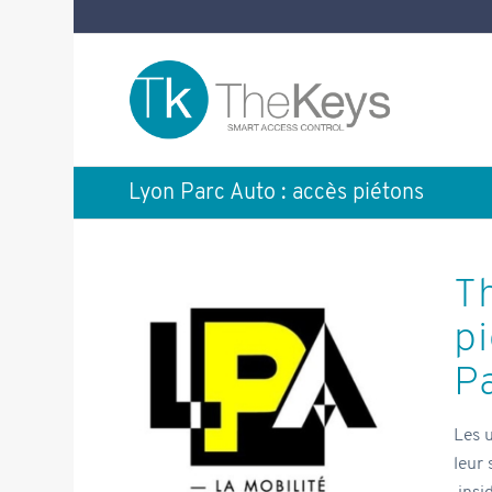
Lyon Parc Auto : accès piétons
T
p
P
Les 
leur