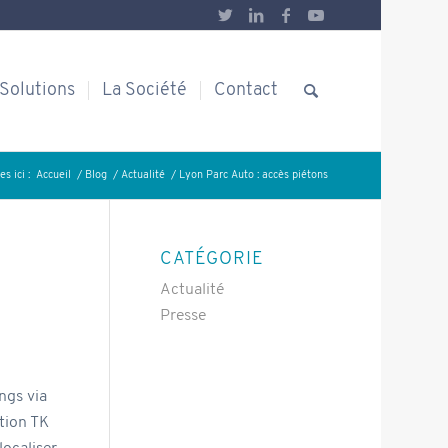
Solutions
La Société
Contact
s ici :
Accueil
/
Blog
/
Actualité
/
Lyon Parc Auto : accès piétons
CATÉGORIE
Actualité
Presse
ngs via
tion TK