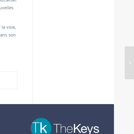
localiser
uvelles
la voie,
dans son