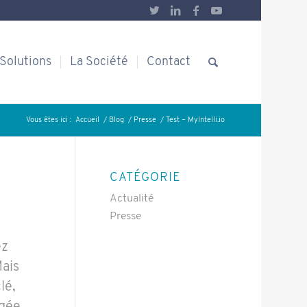
Solutions
La Société
Contact
Vous êtes ici :
Accueil
/
Blog
/
Presse
/
Test – MyIntelli.io
CATÉGORIE
Actualité
Presse
ez
Mais
lé,
agée