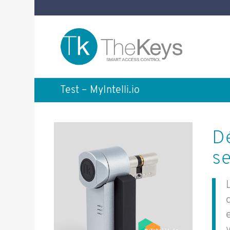
Test – MyIntelli.io
Dé
se