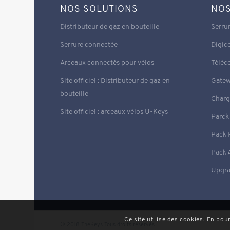
NOS SOLUTIONS
NOS
Distributeur de gaz en bouteille
Serru
Serrure connectée
Digic
Arceaux connectés pour vélos
Télé
Site officiel : Distributeur de gaz en
Gate
bouteille
Charg
Site officiel : arceaux vélos U-Keys
Parck
Pack 
Pack 
Upgra
Ce site utilise des cookies. En pou
© 2018 TheKeys Tous droits réservés