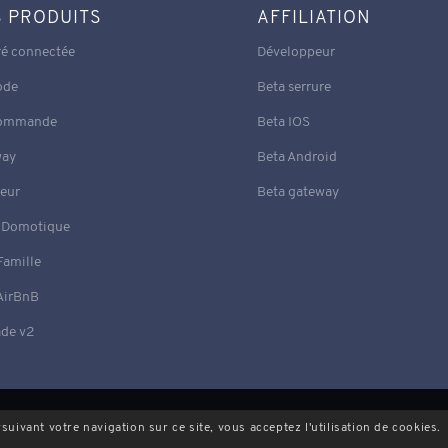
 PRODUITS
AFFILIATION
ré connectée
Développeur
ode
Beta serrure
commande
Beta IOS
way
Beta Android
eur
Beta gateway
 Domotique
Famille
AirBnB
de v2
rsuivant votre navigation sur ce site, vous acceptez l'utilisation de cookies.