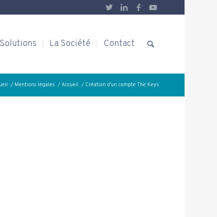
Solutions
La Société
Contact
ueil
/
Mentions légales
/
Accueil
/
Création d’un compte The Keys